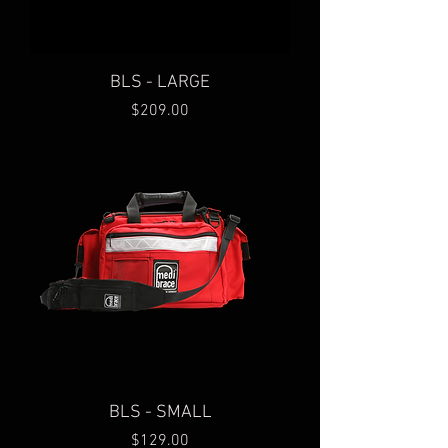
BLS - LARGE
Price
$209.00
BLS - SMALL
Price
$129.00